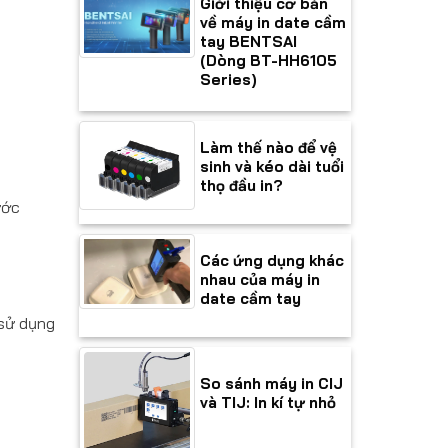
Giới thiệu cơ bản
về máy in date cầm
tay BENTSAI
(Dòng BT-HH6105
Series)
Làm thế nào để vệ
sinh và kéo dài tuổi
thọ đầu in?
ước
Các ứng dụng khác
nhau của máy in
date cầm tay
 sử dụng
So sánh máy in CIJ
và TIJ: In kí tự nhỏ