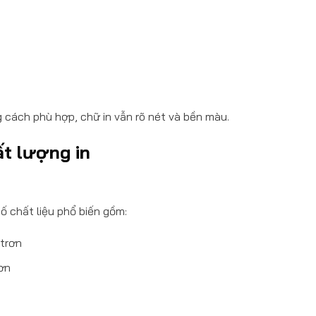
 cách phù hợp, chữ in vẫn rõ nét và bền màu.
t lượng in
ố chất liệu phổ biến gồm:
 trơn
ơn