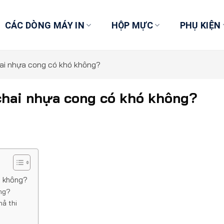
CÁC DÒNG MÁY IN
HỘP MỰC
PHỤ KIỆN
hai nhựa cong có khó không?
 chai nhựa cong có khó không?
ó không?
ng?
hả thi