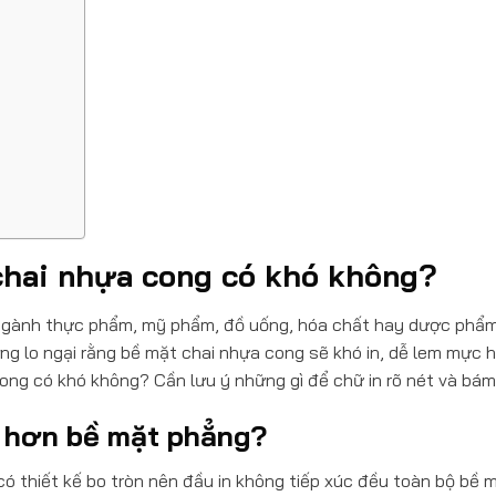
 chai nhựa cong có khó không?
g ngành thực phẩm, mỹ phẩm, đồ uống, hóa chất hay dược phẩm
ng lo ngại rằng bề mặt chai nhựa cong sẽ khó in, dễ lem mực 
cong có khó không? Cần lưu ý những gì để chữ in rõ nét và bá
n hơn bề mặt phẳng?
có thiết kế bo tròn nên đầu in không tiếp xúc đều toàn bộ bề 