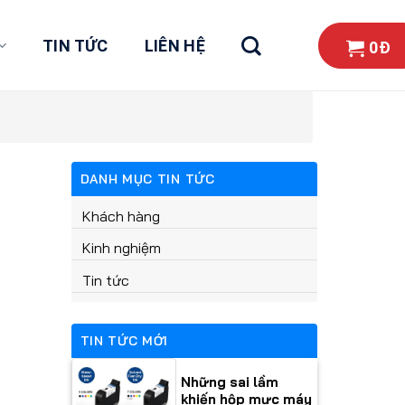
TIN TỨC
LIÊN HỆ
0
Đ
DANH MỤC TIN TỨC
Khách hàng
Kinh nghiệm
Tin tức
TIN TỨC MỚI
Những sai lầm
khiến hộp mực máy