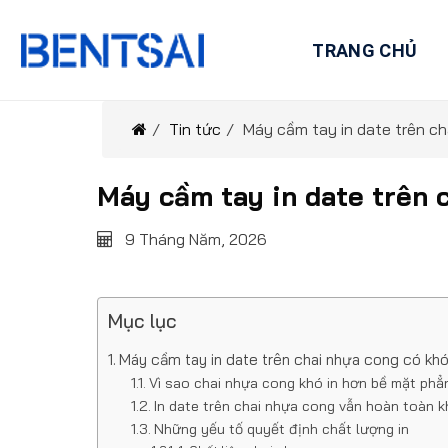
Skip
to
TRANG CHỦ
content
/
Tin tức
/
Máy cầm tay in date trên c
Máy cầm tay in date trên
9 Tháng Năm, 2026
Mục lục
Máy cầm tay in date trên chai nhựa cong có kh
Vì sao chai nhựa cong khó in hơn bề mặt phẳ
In date trên chai nhựa cong vẫn hoàn toàn k
Những yếu tố quyết định chất lượng in