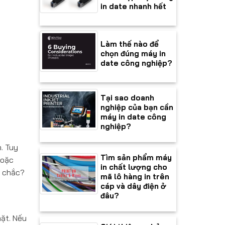
in date nhanh hết
Làm thế nào để
chọn đúng máy in
date công nghiệp?
Tại sao doanh
nghiệp của bạn cần
máy in date công
nghiệp?
. Tuy
Tìm sản phẩm máy
hoặc
in chất lượng cho
m chắc?
mã lô hàng in trên
cáp và dây điện ở
đâu?
mặt. Nếu