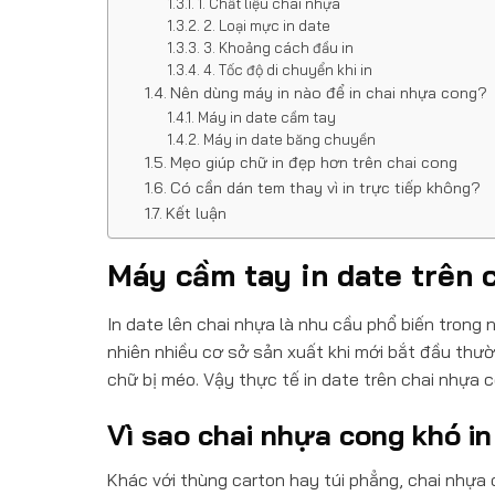
1. Chất liệu chai nhựa
2. Loại mực in date
3. Khoảng cách đầu in
4. Tốc độ di chuyển khi in
Nên dùng máy in nào để in chai nhựa cong?
Máy in date cầm tay
Máy in date băng chuyền
Mẹo giúp chữ in đẹp hơn trên chai cong
Có cần dán tem thay vì in trực tiếp không?
Kết luận
Máy cầm tay in date trên
In date lên chai nhựa là nhu cầu phổ biến tron
nhiên nhiều cơ sở sản xuất khi mới bắt đầu thườ
chữ bị méo. Vậy thực tế in date trên chai nhựa 
Vì sao chai nhựa cong khó i
Khác với thùng carton hay túi phẳng, chai nhựa 