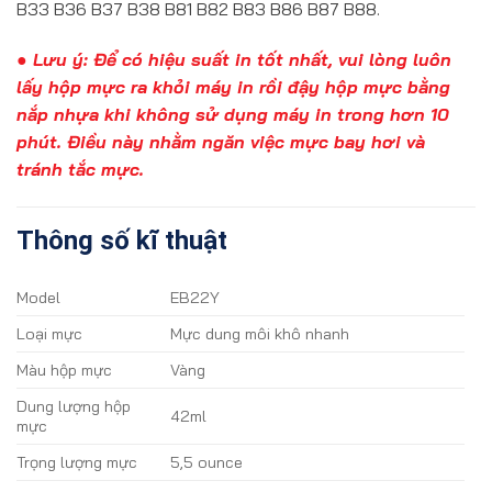
B33 B36 B37 B38 B81 B82 B83 B86 B87 B88.
● Lưu ý: Để có hiệu suất in tốt nhất, vui lòng luôn
lấy hộp mực ra khỏi máy in rồi đậy hộp mực bằng
nắp nhựa khi không sử dụng máy in trong hơn 10
phút. Điều này nhằm ngăn việc mực bay hơi và
tránh tắc mực.
Thông số kĩ thuật
Model
EB22Y
Loại mực
Mực dung môi khô nhanh
Màu hộp mực
Vàng
Dung lượng hộp
42ml
mực
Trọng lượng mực
5,5 ounce