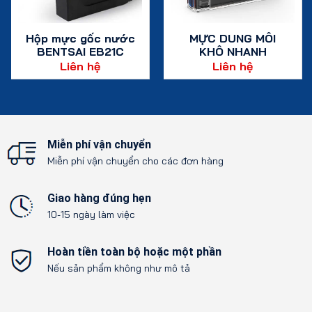
Hộp mực gốc nước
MỰC DUNG MÔI
BENTSAI EB21C
KHÔ NHANH
Màu xanh lục lam
BENTSAI BB22W –
Liên hệ
Liên hệ
– 1 hộp/42ml
Trắng 42ML
Xem chi tiết
Xem chi tiết
Miễn phí vận chuyển
Miễn phí vận chuyển cho các đơn hàng
Giao hàng đúng hẹn
10-15 ngày làm việc
Hoàn tiền toàn bộ hoặc một phần
Nếu sản phẩm không như mô tả