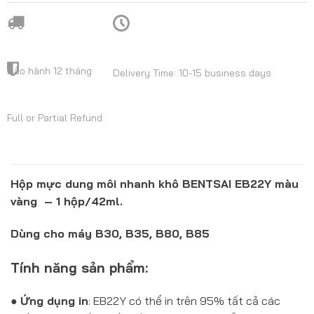
Bảo hành 12 tháng
Delivery Time: 10-15 business days
Full or Partial Refund
Hộp mực dung môi nhanh khô BENTSAI EB22Y màu
vàng – 1 hộp/42ml.
Dùng cho máy B30, B35, B80, B85
Tính năng sản phẩm:
●
Ứng dụng in
: EB22Y có thể in trên 95% tất cả các