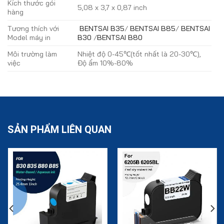
Kích thước gói
5,08 x 3,7 x 0,87 inch
hàng
Tương thích với
BENTSAI B35
/
BENTSAI B85
/
BENTSAI
Model máy in
B30
/
BENTSAI B80
Môi trường làm
Nhiệt độ 0-45℃(tốt nhất là 20-30℃),
việc
Độ ẩm 10%-80%
SẢN PHẨM LIÊN QUAN