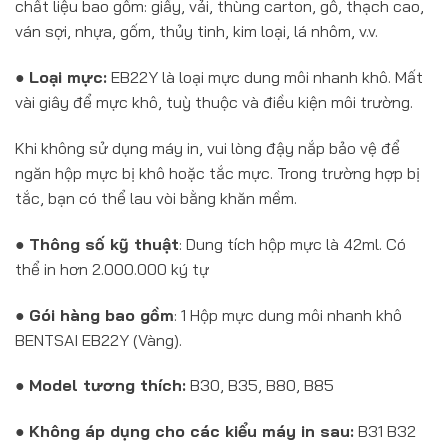
chất liệu bao gồm: giấy, vải, thùng carton, gỗ, thạch cao,
ván sợi, nhựa, gốm, thủy tinh, kim loại, lá nhôm, v.v.
●
Loại mực:
EB22Y là loại mực dung môi nhanh khô. Mất
vài giây để mực khô, tuỳ thuộc và điều kiện môi trường.
Khi không sử dụng máy in, vui lòng đậy nắp bảo vệ để
ngăn hộp mực bị khô hoặc tắc mực. Trong trường hợp bị
tắc, bạn có thể lau vòi bằng khăn mềm.
●
Thông số kỹ thuật
: Dung tích hộp mực là 42ml. Có
thể in hơn 2.000.000 ký tự
●
Gói hàng bao gồm
: 1 Hộp mực dung môi nhanh khô
BENTSAI EB22Y (Vàng).
●
Model tương thích:
B30, B35, B80, B85
●
Không áp dụng cho các kiểu máy in sau:
B31 B32