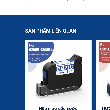
SẢN PHẨM LIÊN QUAN
 nhanh
Hộp mực gốc nước
MỰC