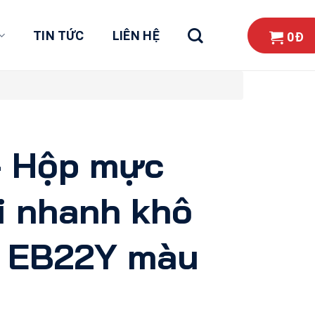
TIN TỨC
LIÊN HỆ
0
Đ
– Hộp mực
i nhanh khô
 EB22Y màu