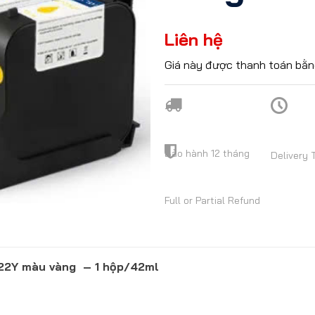
Liên hệ
Giá này được thanh toán bằn
Bảo hành 12 tháng
Delivery 
Full or Partial Refund
22Y màu vàng – 1 hộp/42ml