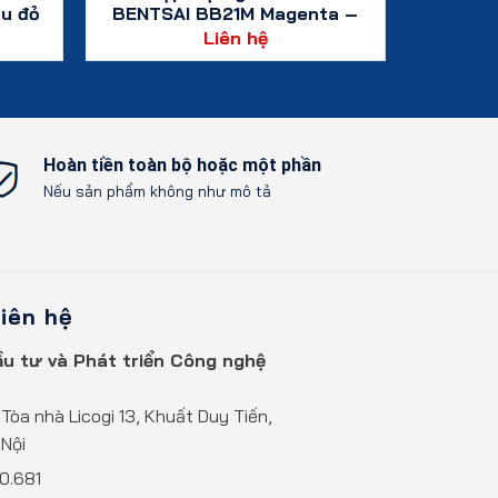
u đỏ
BENTSAI BB21M Magenta –
42ml
Liên hệ
Xem chi tiết
Hoàn tiền toàn bộ hoặc một phần
Nếu sản phẩm không như mô tả
liên hệ
u tư và Phát triển Công nghệ
 Tòa nhà Licogi 13, Khuất Duy Tiến,
Nội
0.681