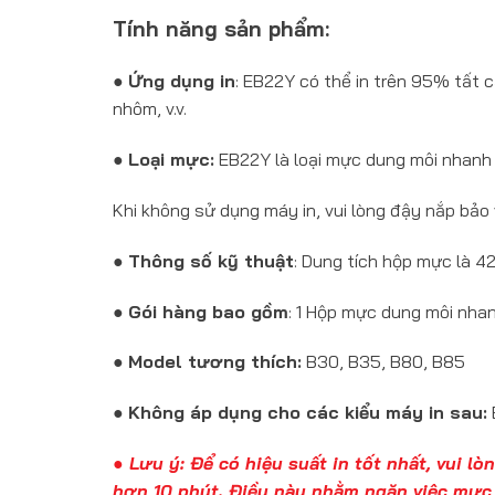
Tính năng sản phẩm:
●
Ứng dụng in
: EB22Y có thể in trên 95% tất cả
nhôm, v.v.
●
Loại mực:
EB22Y là loại mực dung môi nhanh k
Khi không sử dụng máy in, vui lòng đậy nắp bảo
●
Thông số kỹ thuật
: Dung tích hộp mực là 4
●
Gói hàng bao gồm
: 1 Hộp mực dung môi nha
●
Model tương thích:
B30, B35, B80, B85
●
Không áp dụng cho các kiểu máy in sau:
● Lưu ý: Để có hiệu suất in tốt nhất, vui 
hơn 10 phút. Điều này nhằm ngăn việc mực 