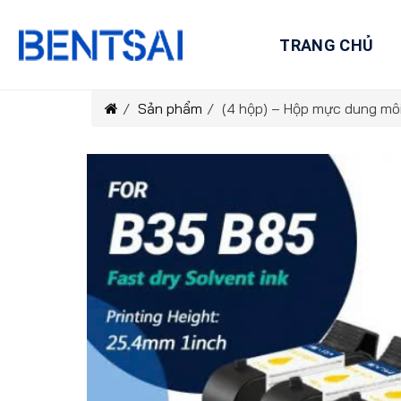
Skip
to
TRANG CHỦ
content
/
Sản phẩm
/
(4 hộp) – Hộp mực dung m