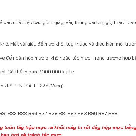
 các chất liệu bao gồm: giấy, vải, thùng carton, gỗ, thạch cao, 
hô. Mất vài giây để mực khô, tuỳ thuộc và điều kiện môi trườ
 vệ để ngăn hộp mực bị khô hoặc tắc mực. Trong trường hợp bị
2ml. Có thể in hơn 2.000.000 ký tự
nh khô BENTSAI EB22Y (Vàng).
B31 B32 B33 B36 B37 B38 B81 B82 B83 B86 B87 B88.
lòng luôn lấy hộp mực ra khỏi máy in rồi đậy hộp mực bằ
bay hơi và tránh tắc mực.