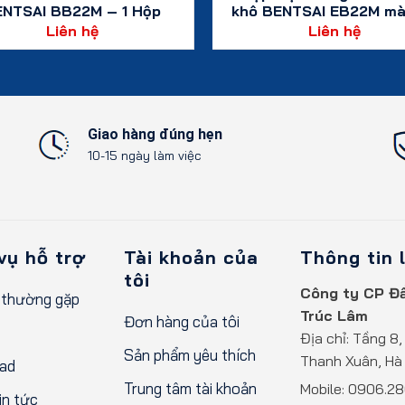
NTSAI BB22M – 1 Hộp
khô BENTSAI EB22M mà
– 42ml
Liên hệ
Liên hệ
Xem chi tiết
Xem chi tiết
Giao hàng đúng hẹn
10-15 ngày làm việc
vụ hỗ trợ
Tài khoản của
Thông tin 
tôi
Công ty CP Đầ
 thường gặp
Trúc Lâm
Đơn hàng của tôi
Địa chỉ: Tầng 8,
Sản phẩm yêu thích
Thanh Xuân, Hà 
ad
Trung tâm tài khoản
Mobile:
0906.28
n tức