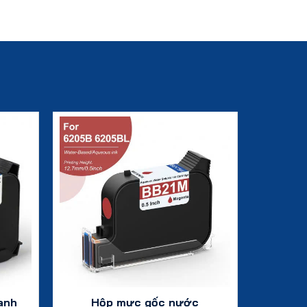
anh
Hộp mực gốc nước