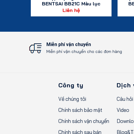
-L màu
BENTSAI BB21C Màu lục
BE
lam – 4 hộp
lam – 42ml
Liên hệ
Xem chi tiết
Miễn phí vận chuyển
Miễn phí vận chuyển cho các đơn hàng
Công ty
Dịch 
Về chúng tôi
Câu hỏi
Chính sách bảo mật
Video
Chính sách vận chuyển
Downlo
Chính sách sau bán
Blog&Ti