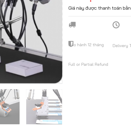
Giá này được thanh toán bằn
Bảo hành 12 tháng
Delivery 
Full or Partial Refund