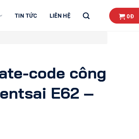
TIN TỨC
LIÊN HỆ
0
Đ
ate-code công
entsai E62 –