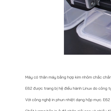
Máy có thân máy bằng hợp kim nhôm chắc chắn, 
E62 được trang bị hệ điều hành Linux do công ty
Với công nghệ in phun nhiệt dạng hộp mực. E62 t
Chất lượng bản in ở độ phân giải cao và nhiều 