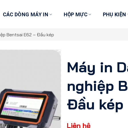
CÁC DÒNG MÁY IN
HỘP MỰC
PHỤ KIỆN
iệp Bentsai E62 – Đầu kép
Máy in D
nghiệp B
Đầu kép
Liên hệ